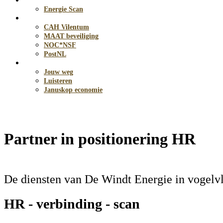
Energie
Energie Scan
Opdrachten
CAH Vilentum
MAAT beveiliging
NOC*NSF
PostNL
Blog
Jouw weg
Luisteren
Januskop economie
Partner in positionering HR
De diensten van De Windt Energie in vogelvl
HR - verbinding - scan