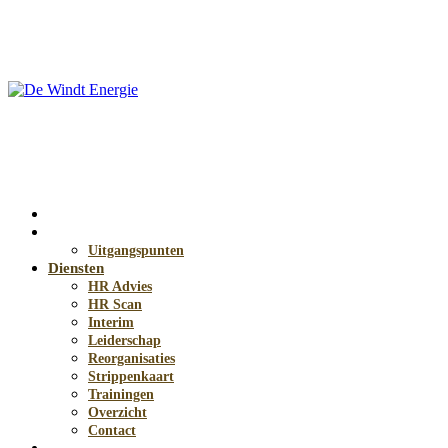
Home
HR anders
Uitgangspunten
Diensten
HR Advies
HR Scan
Interim
Leiderschap
Reorganisaties
Strippenkaart
Trainingen
Overzicht
Contact