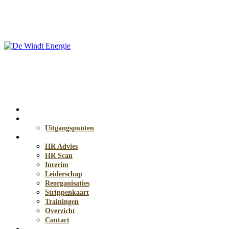
Home
HR anders
Uitgangspunten
Diensten
HR Advies
HR Scan
Interim
Leiderschap
Reorganisaties
Strippenkaart
Trainingen
Overzicht
Contact