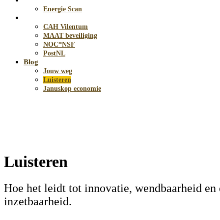
Energie
Energie Scan
Opdrachten
CAH Vilentum
MAAT beveiliging
NOC*NSF
PostNL
Blog
Jouw weg
Luisteren
Januskop economie
Luisteren
Hoe het leidt tot innovatie, wendbaarheid e
inzetbaarheid.