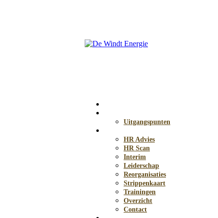
Home
HR anders
Uitgangspunten
Diensten
HR Advies
HR Scan
Interim
Leiderschap
Reorganisaties
Strippenkaart
Trainingen
Overzicht
Contact