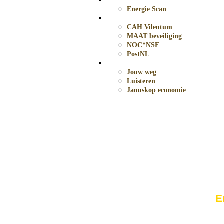
Energie
Energie Scan
Opdrachten
CAH Vilentum
MAAT beveiliging
NOC*NSF
PostNL
Blog
Jouw weg
Luisteren
Januskop economie
E